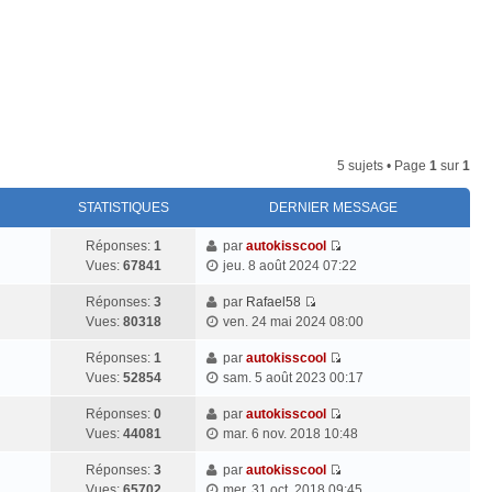
Connexion
5 sujets • Page
1
sur
1
STATISTIQUES
DERNIER MESSAGE
Réponses:
1
par
autokisscool
V
Vues:
67841
jeu. 8 août 2024 07:22
o
i
Réponses:
3
par
Rafael58
V
r
Vues:
80318
ven. 24 mai 2024 08:00
o
l
i
Réponses:
1
par
autokisscool
e
V
r
Vues:
52854
sam. 5 août 2023 00:17
d
o
l
e
i
Réponses:
0
par
autokisscool
e
r
V
r
Vues:
44081
mar. 6 nov. 2018 10:48
d
n
o
l
e
i
i
Réponses:
3
par
autokisscool
e
r
e
V
r
Vues:
65702
mer. 31 oct. 2018 09:45
d