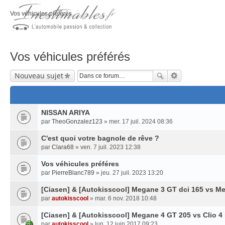
Vos véhicules préférés
Vos véhicules préférés
Nouveau sujet
NISSAN ARIYA
par
TheoGonzalez123
» mer. 17 juil. 2024 08:36
C'est quoi votre bagnole de rêve ?
par
Clara68
» ven. 7 juil. 2023 12:38
Vos véhicules préféres
par
PierreBlanc789
» jeu. 27 juil. 2023 13:20
[Ciasen] & [Autokisscool] Megane 3 GT dci 165 vs M
par
autokisscool
» mar. 6 nov. 2018 10:48
[Ciasen] & [Autokisscool] Megane 4 GT 205 vs Clio 4
par
autokisscool
» lun. 12 juin 2017 09:23