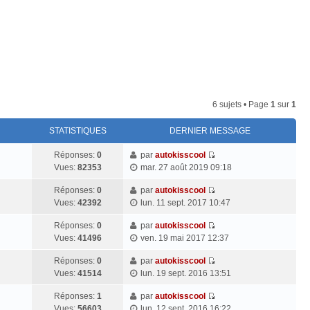
Connexion
6 sujets • Page
1
sur
1
STATISTIQUES
DERNIER MESSAGE
Réponses:
0
par
autokisscool
V
Vues:
82353
mar. 27 août 2019 09:18
o
i
Réponses:
0
par
autokisscool
V
r
Vues:
42392
lun. 11 sept. 2017 10:47
o
l
i
Réponses:
0
par
autokisscool
e
V
r
Vues:
41496
ven. 19 mai 2017 12:37
d
o
l
e
i
Réponses:
0
par
autokisscool
e
r
V
r
Vues:
41514
lun. 19 sept. 2016 13:51
d
n
o
l
e
i
i
Réponses:
1
par
autokisscool
e
r
e
V
r
Vues:
56603
lun. 12 sept. 2016 16:22
d