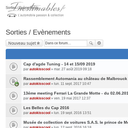
Sorties / Evènements
Sorties / Evènements
Nouveau sujet
Cap d'agde Tuning - 14 et 15/09 2019
par
autokisscool
» mar. 27 août 2019 09:18
Rassemblement Automania au château de Malbrouck
par
autokisscool
» lun. 11 sept. 2017 10:47
13éme meeting Ferrari La Grande Motte - du 02.06.20
par
autokisscool
» ven. 19 mai 2017 12:37
Les Belles du Cap 2016
par
autokisscool
» lun. 19 sept. 2016 13:51
Musée de collection de voitures S.A.S. le prince de 
par
autokisscool
» lun. 12 sept. 2016 16:18