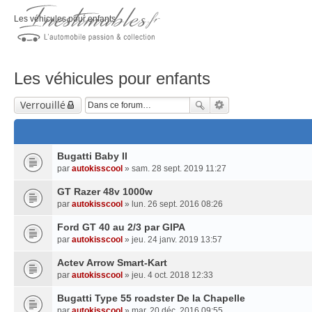
Les véhicules pour enfants
Les véhicules pour enfants
Verrouillé
Bugatti Baby II
par
autokisscool
» sam. 28 sept. 2019 11:27
GT Razer 48v 1000w
par
autokisscool
» lun. 26 sept. 2016 08:26
Ford GT 40 au 2/3 par GIPA
par
autokisscool
» jeu. 24 janv. 2019 13:57
Actev Arrow Smart-Kart
par
autokisscool
» jeu. 4 oct. 2018 12:33
Bugatti Type 55 roadster De la Chapelle
par
autokisscool
» mar. 20 déc. 2016 09:55