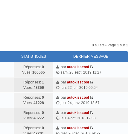
Connexion
8 sujets • Page
1
sur
1
STATISTIQUES
DERNIER MESSAGE
Réponses:
0
par
autokisscool
V
Vues:
100565
sam. 28 sept. 2019 11:27
o
i
Réponses:
1
par
autokisscool
V
r
Vues:
48356
lun. 22 juil. 2019 09:54
o
l
i
Réponses:
0
par
autokisscool
e
V
r
Vues:
41228
jeu. 24 janv. 2019 13:57
d
o
l
e
i
Réponses:
0
par
autokisscool
e
r
V
r
Vues:
40272
jeu. 4 oct. 2018 12:33
d
n
o
l
e
i
i
Réponses:
0
par
autokisscool
e
r
e
V
r
Vues:
42201
mar. 20 déc. 2016 09:55
d