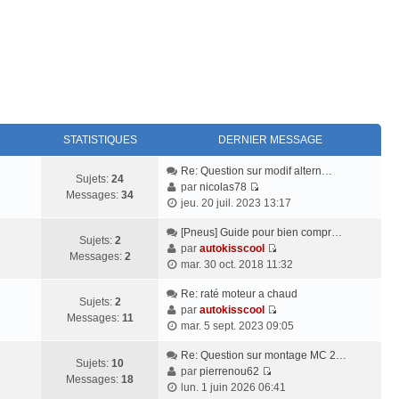
Connexion
STATISTIQUES
DERNIER MESSAGE
Re: Question sur modif altern…
Sujets:
24
par
nicolas78
Messages:
34
V
jeu. 20 juil. 2023 13:17
o
i
[Pneus] Guide pour bien compr…
Sujets:
2
r
par
autokisscool
Messages:
2
V
l
mar. 30 oct. 2018 11:32
o
e
i
Re: raté moteur a chaud
d
Sujets:
2
r
par
autokisscool
e
Messages:
11
V
l
mar. 5 sept. 2023 09:05
r
o
e
n
i
Re: Question sur montage MC 2…
d
i
Sujets:
10
r
par
pierrenou62
e
e
Messages:
18
V
l
lun. 1 juin 2026 06:41
r
r