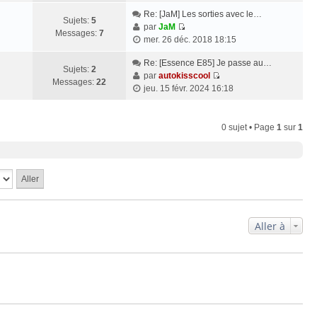
o
e
n
m
i
Re: [JaM] Les sorties avec le…
d
i
e
Sujets:
5
r
par
JaM
e
e
s
Messages:
7
V
l
mer. 26 déc. 2018 18:15
r
r
s
o
e
n
m
a
i
Re: [Essence E85] Je passe au…
d
i
e
Sujets:
2
g
r
par
autokisscool
e
e
s
Messages:
22
e
V
l
jeu. 15 févr. 2024 16:18
r
r
s
o
e
n
m
a
i
d
i
e
g
r
e
e
0 sujet • Page
1
sur
1
s
e
l
r
r
s
e
n
m
a
d
i
e
g
e
e
s
e
r
r
s
n
m
a
i
e
g
Aller à
e
s
e
r
s
m
a
e
g
s
e
s
a
g