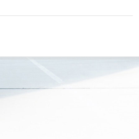
r
m
e
s
s
a
g
e