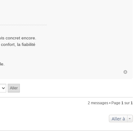
vis concret encore.
nfort, la fiabilité
le.
2 messages • Page
1
sur
1
Aller à