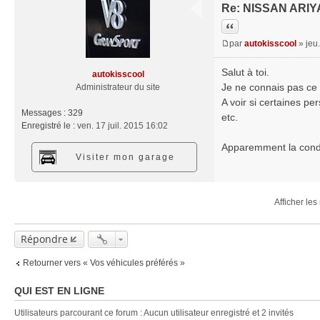
Re: NISSAN ARIY
Citation
par
autokisscool
»
jeu
M
e
Salut à toi.
autokisscool
s
Je ne connais pas ce 
Administrateur du site
s
A voir si certaines pe
a
Messages :
329
etc.
g
Enregistré le :
ven. 17 juil. 2015 16:02
e
Apparemment la condui
Visiter mon garage
Afficher le
Répondre
Retourner vers « Vos véhicules préférés »
QUI EST EN LIGNE
Utilisateurs parcourant ce forum : Aucun utilisateur enregistré et 2 invités