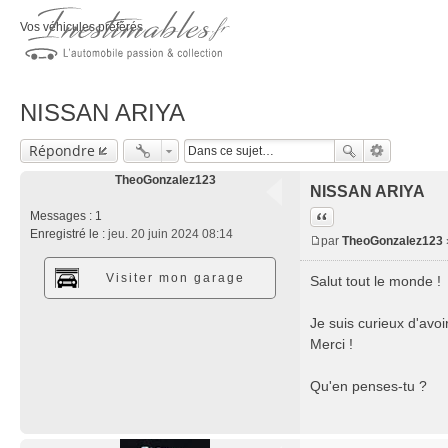
Vos véhicules préférés
NISSAN ARIYA
Répondre
TheoGonzalez123
NISSAN ARIYA
Citation
Messages :
1
Enregistré le :
jeu. 20 juin 2024 08:14
par
TheoGonzalez123
M
e
Visiter mon garage
Salut tout le monde !
s
s
Je suis curieux d'avo
a
Merci !
g
e
Qu'en penses-tu ?