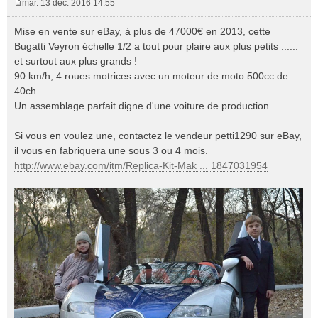
mar. 13 déc. 2016 14:55
M
e
Mise en vente sur eBay, à plus de 47000€ en 2013, cette
s
Bugatti Veyron échelle 1/2 a tout pour plaire aux plus petits ......
s
et surtout aux plus grands !
a
90 km/h, 4 roues motrices avec un moteur de moto 500cc de
g
e
40ch.
Un assemblage parfait digne d'une voiture de production.
Si vous en voulez une, contactez le vendeur petti1290 sur eBay,
il vous en fabriquera une sous 3 ou 4 mois.
http://www.ebay.com/itm/Replica-Kit-Mak ... 1847031954