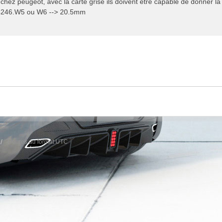
hez peugeot, avec la carte grise ils doivent etre capable de donner la r
4246.W5 ou W6 --> 20.5mm
Heures au format
UTC