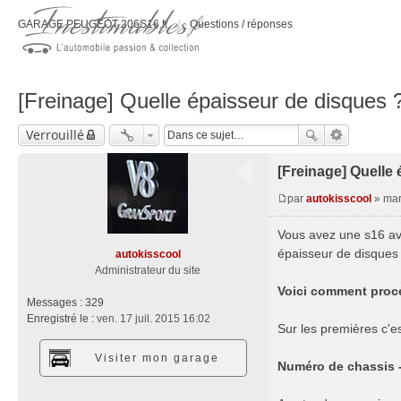
GARAGE PEUGEOT 206S16.fr
Questions / réponses
[Freinage] Quelle épaisseur de disques 
Verrouillé
[Freinage] Quelle
par
autokisscool
»
mar
M
e
Vous avez une s16 av
s
épaisseur de disques 
autokisscool
s
Administrateur du site
a
Voici comment procé
g
Messages :
329
e
Enregistré le :
ven. 17 juil. 2015 16:02
Sur les premières c'e
Visiter mon garage
Numéro de chassis -