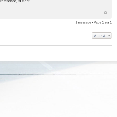
éférence, si c'est :
1 message • Page
1
sur
1
Aller à