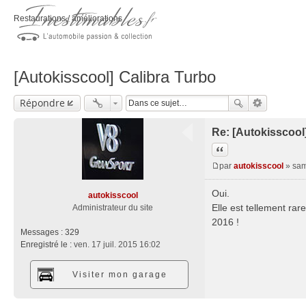
Restaurations / améliorations
[Autokisscool] Calibra Turbo
Répondre
Re: [Autokisscool
Citation
par
autokisscool
»
sam
M
e
Oui.
autokisscool
s
Elle est tellement rar
Administrateur du site
s
2016 !
a
Messages :
329
g
Enregistré le :
ven. 17 juil. 2015 16:02
e
Visiter mon garage