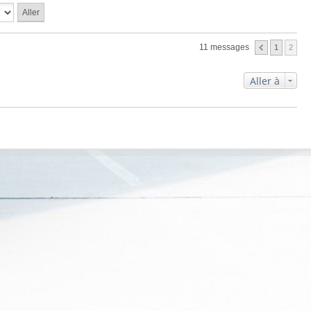
11 messages
1
2
Aller à