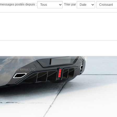
s messages postés depuis :
Trier par
Heures au format
UTC