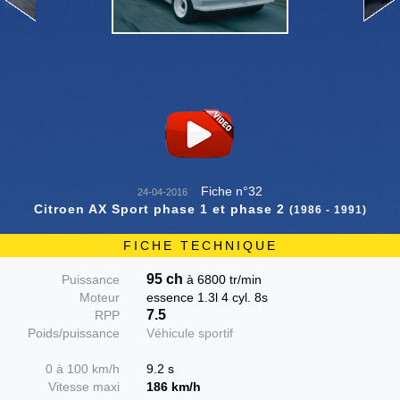
Fiche n°32
24-04-2016
Citroen AX Sport phase 1 et phase 2
(1986 - 1991)
FICHE TECHNIQUE
95 ch
Puissance
à 6800 tr/min
Moteur
essence 1.3l 4 cyl. 8s
7.5
RPP
Poids/puissance
Véhicule sportif
0 à 100 km/h
9.2 s
Vitesse maxi
186 km/h