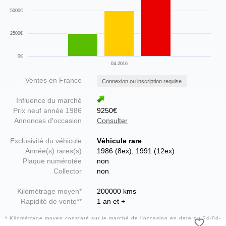
5000€
2500€
0€
04.2016
Ventes en France
Connexion ou
inscription
requise
Influence du marché
Prix neuf année 1986
9250€
Annonces d'occasion
Consulter
Exclusivité du véhicule
Véhicule rare
Année(s) rares(s)
1986 (8ex), 1991 (12ex)
Plaque numérotée
non
Collector
non
Kilométrage moyen*
200000 kms
Rapidité de vente**
1 an et +
* Kilométrage moyen constaté sur le marché de l'occasion en date du 24-04-
2016