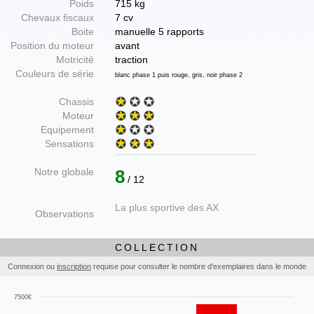
Poids
715 kg
Chevaux fiscaux
7 cv
Boite
manuelle 5 rapports
Position du moteur
avant
Motricité
traction
Couleurs de série
blanc phase 1 puis rouge, gris, noir phase 2
Chassis
Moteur
Equipement
Sensations
Notre globale
8
/ 12
La plus sportive des AX
Observations
COLLECTION
Connexion ou
inscription
requise pour consulter le nombre d'exemplaires dans le monde
7500€