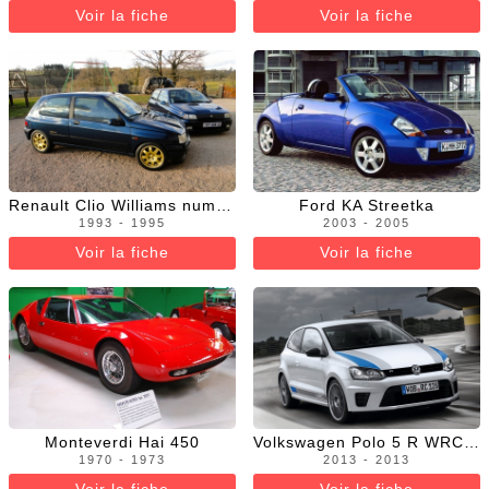
Voir la fiche
Voir la fiche
Renault Clio Williams numérotée
Ford KA Streetka
1993 - 1995
2003 - 2005
Voir la fiche
Voir la fiche
Monteverdi Hai 450
Volkswagen Polo 5 R WRC EDITION
1970 - 1973
2013 - 2013
Voir la fiche
Voir la fiche